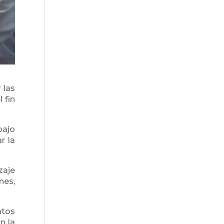
 las
 fin
bajo
r la
zaje
nes,
atos
n la