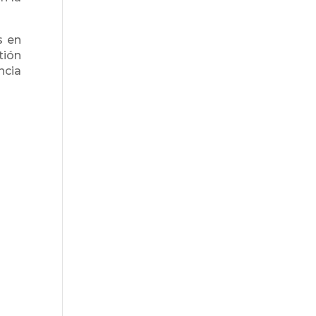
s en
tión
ncia