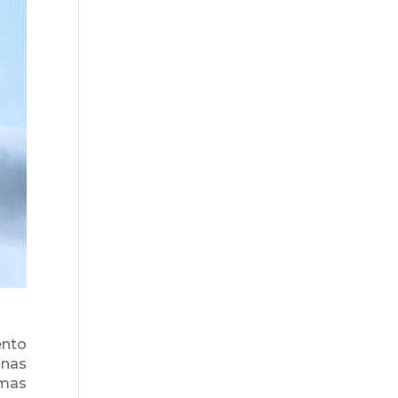
ento
unas
imas