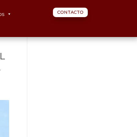
CONTACTO
os
L
A