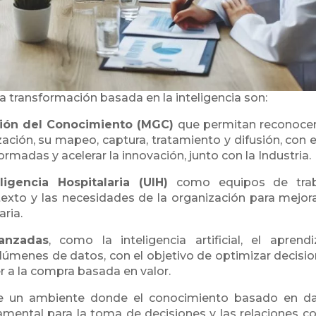
 transformación basada en la inteligencia son:
ión del Conocimiento (MGC)
que permitan reconocer
ción, su mapeo, captura, tratamiento y difusión, con el
rmadas y acelerar la innovación, junto con la Industria.
igencia Hospitalaria (UIH)
como equipos de tra
ntexto y las necesidades de la organización para mejora
aria.
anzadas
, como la inteligencia artificial, el aprendi
lúmenes de datos, con el objetivo de optimizar decisio
er a la compra basada en valor.
Copia de Lentisco_IVD_2022
Des
 un ambiente donde el conocimiento basado en d
damental para la toma de decisiones y las relaciones co