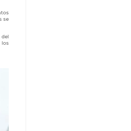
atos
s se
 del
 los