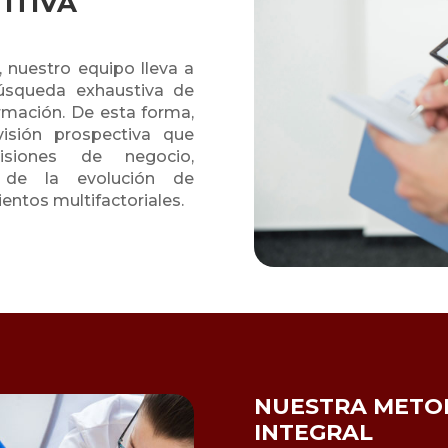
ITIVA
 nuestro equipo lleva a
úsqueda exhaustiva de
rmación. De esta forma,
isión prospectiva que
isiones de negocio,
 de la evolución de
ntos multifactoriales.
NUESTRA METO
INTEGRAL
Copia de Lentisco_IVD_2022
Des