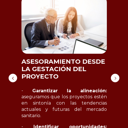
ASESORAMIENTO DESDE
LA GESTACIÓN DEL
PROYECTO
V
-
-
Garantizar la alineación:
aseguramos que los proyectos estén
u
en sintonía con las tendencias
m
actuales y futuras del mercado
-
sanitario.
u
-
Identificar oportunidades:
p