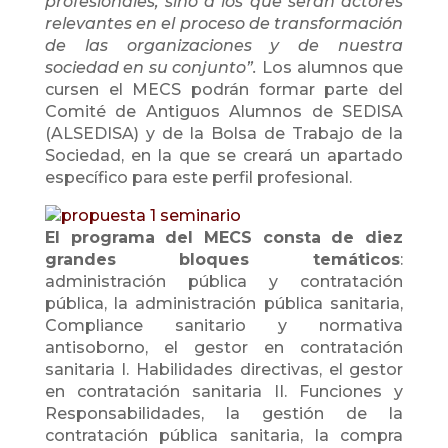
profesionales, sino a los que serán actores
relevantes en el proceso de transformación
de las organizaciones y de nuestra
sociedad en su conjunto”.
Los alumnos que
cursen el MECS podrán formar parte del
Comité de Antiguos Alumnos de SEDISA
(ALSEDISA) y de la Bolsa de Trabajo de la
Sociedad, en la que se creará un apartado
específico para este perfil profesional.
El programa del MECS consta de diez
grandes bloques temáticos
:
administración pública y contratación
pública, la administración pública sanitaria,
Compliance sanitario y normativa
antisoborno, el gestor en contratación
sanitaria I. Habilidades directivas, el gestor
en contratación sanitaria II. Funciones y
Responsabilidades, la gestión de la
Copia de Lentisco_IVD_2022
Des
contratación pública sanitaria, la compra