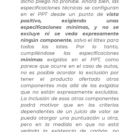
dicho pliego no prohíbe. Ahora bien, las
especificaciones técnicas se configuran
en el PPT desde un punto de
vista
positivo, exigiendo unas
especificaciones mínimas, y no se
excluye ni se veda expresamente
Copia de Lentisco_IVD_2022
Des
ningún componente
, salvo el látex para
todos los lotes. Por lo tanto,
cumpliéndose las especificaciones
mínimas
exigidas en el PPT, como
parece que ocurre en el caso de autos,
no es posible acordar la exclusión por
tener el producto ofertado otros
componentes más allá de los exigidos
que no están expresamente excluidos.
La inclusión de esos otros componentes
podrá motivar que en los criterios
dependientes de un juicio de valor se
pueda otorgar una puntuación u otra,
pero en la medida en que no está
vedada la existencia de carbón, no