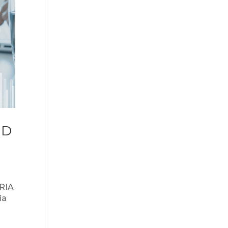
ED
RIA
ia