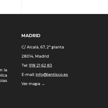
MADRID
C/ Alcalá, 67, 2ª planta
28014, Madrid
Tel:
918 21 62 83
n la
E-mail:
info@lentisco.es
lica
pias
Ver mapa →