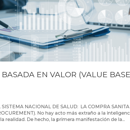
 BASADA EN VALOR (VALUE BAS
Copia de Lentisco_IVD_2022
Des
 SISTEMA NACIONAL DE SALUD: LA COMPRA SANITA
UREMENT). No hay acto más extraño a la inteligenc
la realidad. De hecho, la primera manifestación de la...